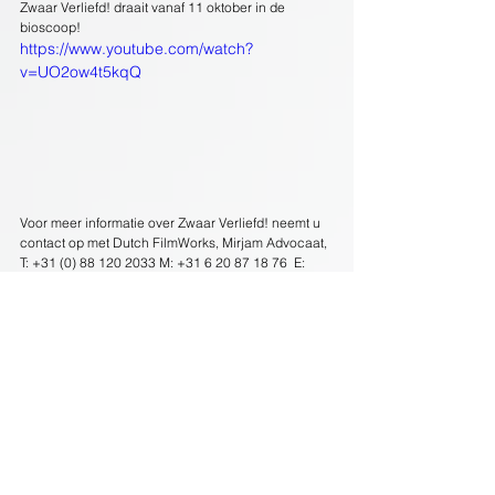
Zwaar Verliefd! draait vanaf 11 oktober in de 
bioscoop!
https://www.youtube.com/watch?
v=UO2ow4t5kqQ
Voor meer informatie over Zwaar Verliefd! neemt u 
contact op met Dutch FilmWorks, Mirjam Advocaat, 
T: +31 (0) 88 120 2033 M: +31 6 20 87 18 76  E: 
madvocaat@dfw.nl
Disclaimer: This email and any attachments are 
confidential and may also be privileged or 
protected by intellectual property. If you are not the 
addressee, do not disclose, copy, circulate or in 
any other way use or rely on the information 
contained in this email or any attachments. If 
received in error, notify the sender immediately and 
delete this email and any attachments from your 
system. As the point of view or opinion of this 