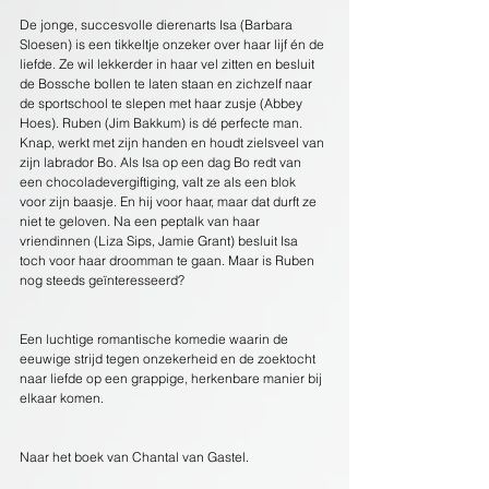
De jonge, succesvolle dierenarts Isa (Barbara 
Sloesen) is een tikkeltje onzeker over haar lijf én de 
liefde. Ze wil lekkerder in haar vel zitten en besluit 
de Bossche bollen te laten staan en zichzelf naar 
de sportschool te slepen met haar zusje (Abbey 
Hoes). Ruben (Jim Bakkum) is dé perfecte man. 
Knap, werkt met zijn handen en houdt zielsveel van 
zijn labrador Bo. Als Isa op een dag Bo redt van 
een chocoladevergiftiging, valt ze als een blok 
voor zijn baasje. En hij voor haar, maar dat durft ze 
niet te geloven. Na een peptalk van haar 
vriendinnen (Liza Sips, Jamie Grant) besluit Isa 
toch voor haar droomman te gaan. Maar is Ruben 
nog steeds geïnteresseerd?
Een luchtige romantische komedie waarin de 
eeuwige strijd tegen onzekerheid en de zoektocht 
naar liefde op een grappige, herkenbare manier bij 
elkaar komen.
Naar het boek van Chantal van Gastel.