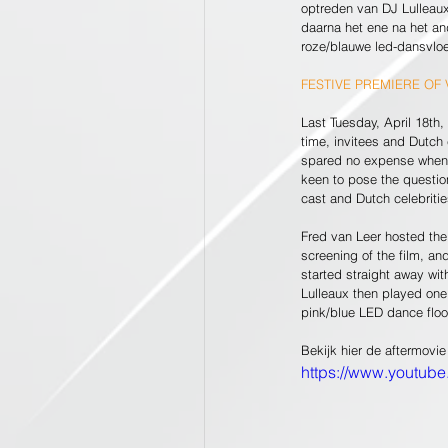
optreden van DJ Lulleaux 
daarna het ene na het an
roze/blauwe led-dansvloer
FESTIVE PREMIERE O
Last Tuesday, April 18t
time, invitees and Dutch 
spared no expense when i
keen to pose the questio
cast and Dutch celebriti
Fred van Leer hosted th
screening of the film, and
started straight away wit
Lulleaux then played one 
pink/blue LED dance floor 
Bekijk hier de aftermovie
https://www.youtu