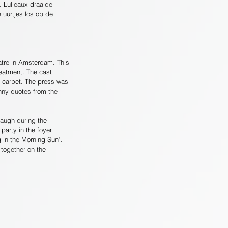
. Lulleaux draaide 
 uurtjes los op de 
tre in Amsterdam. This 
reatment. The cast 
e carpet. The press was 
nny quotes from the 
augh during the 
party in the foyer 
g in the Morning Sun". 
 together on the 