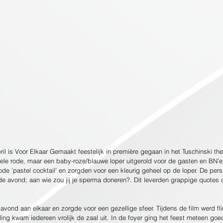
il is Voor Elkaar Gemaakt feestelijk in première gegaan in het Tuschinski th
nele rode, maar een baby-roze/blauwe loper uitgerold voor de gasten en BN’er
de ’pastel cocktail’ en zorgden voor een kleurig geheel op de loper. De pers
n de avond; aan wie zou jij je sperma doneren?. Dit leverden grappige quotes 
avond aan elkaar en zorgde voor een gezellige sfeer. Tijdens de film werd fl
eling kwam iedereen vrolijk de zaal uit. In de foyer ging het feest meteen goe