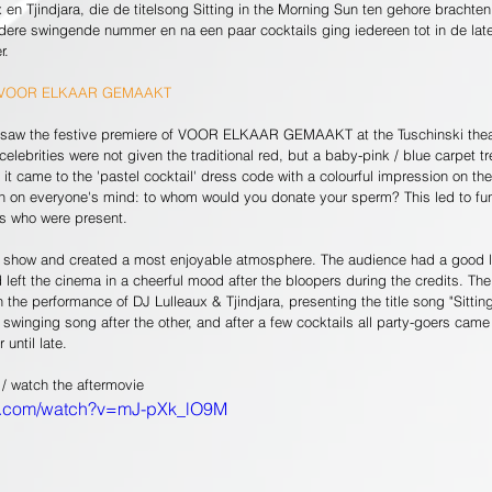
en Tjindjara, die de titelsong Sitting in the Morning Sun ten gehore brachten
dere swingende nummer en na een paar cocktails ging iedereen tot in de late
.   
F VOOR ELKAAR GEMAAKT
h, saw the festive premiere of VOOR ELKAAR GEMAAKT at the Tuschinski thea
celebrities were not given the traditional red, but a baby-pink / blue carpet t
t came to the 'pastel cocktail' dress code with a colourful impression on th
n on everyone's mind: to whom would you donate your sperm? This led to fu
es who were present.
e show and created a most enjoyable atmosphere. The audience had a good l
 left the cinema in a cheerful mood after the bloopers during the credits. The 
h the performance of DJ Lulleaux & Tjindjara, presenting the title song "Sittin
swinging song after the other, and after a few cocktails all party-goers came
until late.   
 / watch the aftermovie
be.com/watch?v=mJ-pXk_lO9M