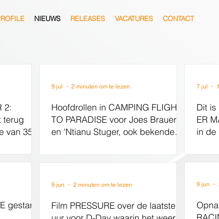
ROFILE
NIEUWS
RELEASES
VACATURES
CONTACT
9 jul
2 minuten om te lezen
7 jul
 2:
Hoofdrollen in CAMPING FLIGHT
Dit is
 terug
TO PARADISE voor Joes Brauers
ER M
e van 35-
en 'Ntianu Stuger, ook bekende
in de
artiesten maken hun opwachting
Hoefl
Hade
Melis
meno
9 jun
9 jun
2 minuten om te lezen
 gestart
Opnam
Film PRESSURE over de laatste 72
RACI
uur voor D-Day waarin het weer