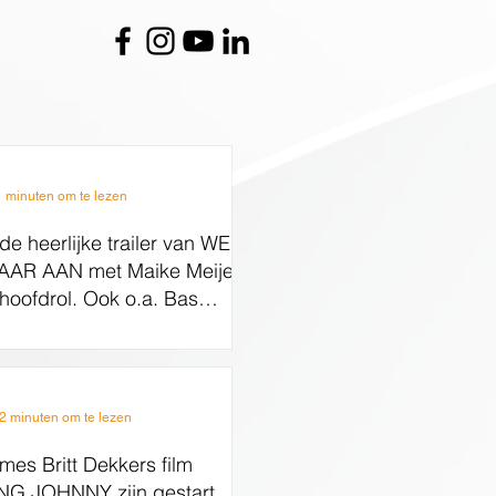
1 minuten om te lezen
 de heerlijke trailer van WEN
AAR AAN met Maike Meijer
 hoofdrol. Ook o.a. Bas
aak, Bianca Krijgsman,
wych Minis en Beppie
sen in komedie over de
pauze
2 minuten om te lezen
es Britt Dekkers film
NG JOHNNY zijn gestart