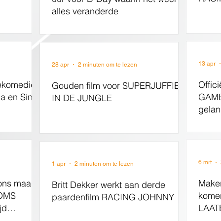
alles veranderde
13 apr
28 apr
2 minuten om te lezen
tiekomedie
Offic
Gouden film voor SUPERJUFFIE
a en Sinan
GAMES
IN DE JUNGLE
gelan
6 mrt
1 apr
2 minuten om te lezen
ons maakt
Maker
Britt Dekker werkt aan derde
OOMS
komen
paardenfilm RACING JOHNNY
jd
LAAT