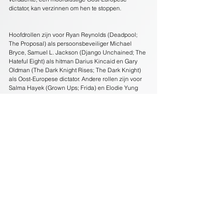
dictator, kan verzinnen om hen te stoppen.
Hoofdrollen zijn voor Ryan Reynolds (Deadpool; 
The Proposal) als persoonsbeveiliger Michael 
Bryce, Samuel L. Jackson (Django Unchained; The 
Hateful Eight) als hitman Darius Kincaid en Gary 
Oldman (The Dark Knight Rises; The Dark Knight) 
als Oost-Europese dictator. Andere rollen zijn voor 
Salma Hayek (Grown Ups; Frida) en Elodie Yung 
(Daredevil; The Girl with the Dragon Tattoo). De 
regie is in handen van Patrick Hughes 
(Expendables 3) naar een script van Tom O’Connor. 
Millennium Films is verantwoordelijk voor de 
productie (The Expendables; Olympus Has Fallen; 
London Has Fallen). Dutch FilmWorks is naast de 
Nederlandse distributeur tevens coproducent.
The Hitman's Bodyguard draait sinds donderdag 
17 augustus in 116 Nederlandse bioscopen.