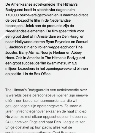
De Amerikaanse actiekomedie The Hitman's 
Bodyguard heeft in slechts vier dagen ruim 
110.000 bezoekers getrokken en is daarmee direct 
de best bezochte film in de Nederlandse 
bioscopen. Uniek aan de productie zijn de 
Nederlandse elementen. De film speelt zich voor 
een groot deel af in Amsterdam en Den Haag, en 
naast Hollywood-sterren Ryan Reynolds en Samuel 
L. Jackson zijn er bijrollen weggelegd voor Tine 
Joustra, Barry Atsma, Noortje Herlaar en Abbey 
Hoes. Ook in Amerika is The Hitman's Bodyguard 
een groot succes; de film kwam met ruim 3,3 
miljoen bezoekers in het openingsweekend binnen 
op positie 1 in de Box Office.
The Hitman's Bodyguard is een actiekomedie over 
’s werelds beste persoonsbeveiliger en zijn nieuwe 
cliënt: een beruchte huurmoordenaar die wil 
getuigen tegen zijn opdrachtgevers. Ze staan al 
jaren lijnrecht tegenover elkaar en de haat zit diep. 
Nu zitten ze met elkaar opgescheept en hebben ze 
24 uur om van Engeland naar Den Haag te reizen. 
Enige obstakel op hun pad is alles wat de 
verdachte, een moordlustige Oost-Europese 