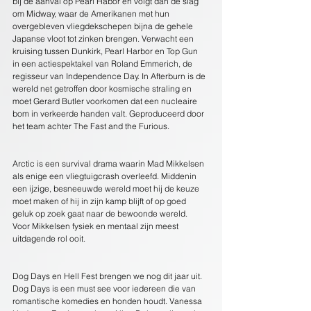
bij de aanval op Pearl Habor en volgt dan de slag 
om Midway, waar de Amerikanen met hun 
overgebleven vliegdekschepen bijna de gehele 
Japanse vloot tot zinken brengen. Verwacht een 
kruising tussen Dunkirk, Pearl Harbor en Top Gun 
in een actiespektakel van Roland Emmerich, de 
regisseur van Independence Day. In Afterburn is de 
wereld net getroffen door kosmische straling en 
moet Gerard Butler voorkomen dat een nucleaire 
bom in verkeerde handen valt. Geproduceerd door 
het team achter The Fast and the Furious.
Arctic is een survival drama waarin Mad Mikkelsen 
als enige een vliegtuigcrash overleefd. Middenin 
een ijzige, besneeuwde wereld moet hij de keuze 
moet maken of hij in zijn kamp blijft of op goed 
geluk op zoek gaat naar de bewoonde wereld. 
Voor Mikkelsen fysiek en mentaal zijn meest 
uitdagende rol ooit.
Dog Days en Hell Fest brengen we nog dit jaar uit. 
Dog Days is een must see voor iedereen die van 
romantische komedies en honden houdt. Vanessa 