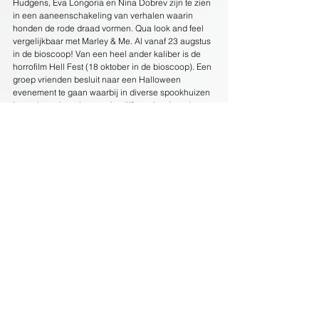
Hudgens, Eva Longoria en Nina Dobrev zijn te zien 
in een aaneenschakeling van verhalen waarin 
honden de rode draad vormen. Qua look and feel 
vergelijkbaar met Marley & Me. Al vanaf 23 augstus 
in de bioscoop! Van een heel ander kaliber is de 
horrofilm Hell Fest (18 oktober in de bioscoop). Een 
groep vrienden besluit naar een Halloween 
evenement te gaan waarbij in diverse spookhuizen 
bezoekers de stuipen op het lijf wordt gejaagd. 
Maar onder één van de medewerkers is een 
moordenaar actief die mensen letterlijk de schrik 
van hun leven bezorgd.
Tevens zijn The Outpost en The Bayou aangekocht. 
The Outpost vertelt het waargebeurde verhaal van 
een kleine groep Amerikaanse soldaten die in een 
militaire post middenin de woestijn van Afghanistan 
stand hielden tegen meer dan 400 Talibans 
strijders. Met o.a. Orlando Bloom en Scott 
Eastwood. In The Bayou spelen Oscarwinner Gary 
Oldman en Dylan O'Brien twee huurmoordenaars 
die proberen een meisje uit handen te houden van 
sekshandelaren. Geregisseerd door Gary Fleder, 
de man achter Homefront.