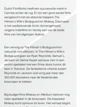
Dutch FilmWorks heeft een succesvolle markt in 
Cannes achter de rug. Er zijn een groot aantal films 
aangekocht met als absolute klappers The 
Hitman's Wife's Bodyguard en Midway. Daarnaast 
is het veelbelovende Arctic binnengehaald, 
volgens IndieWire en Variety een van de beste 
films van het afgelopen festival.
Een vervolg op The Hitman's Bodyguard kon 
natuurlijk niet uitblijven. In The Hitman's Wife's 
Bodyguard gaan we Ryan Reynolds, Samuel L. 
Jackson en Salma Hayek opnieuw zien in een 
enorm spektakel met een flinke dosis humor, dit 
keer in Toscane. De fantastische chemie tussen 
Reynolds en Jackson wist vorig jaar meer dan 
350.000 bezoekers naar de Nederlandse 
bioscopen te trekken.
Big budget films Midway en Afterburn beloven nog 
meer spektakel in de bioscopen. De klassieker 
Midway komt opnieuw tot leven. Het verhaal begint 