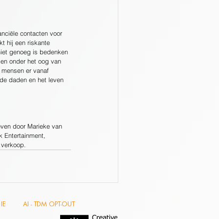
anciële contacten voor 
t hij een riskante 
 niet genoeg is bedenken 
den onder het oog van 
r mensen er vanaf 
de daden en het leven 
even door Marieke van 
k Entertainment, 
 verkoop.
IE
AI - TDM OPT-OUT