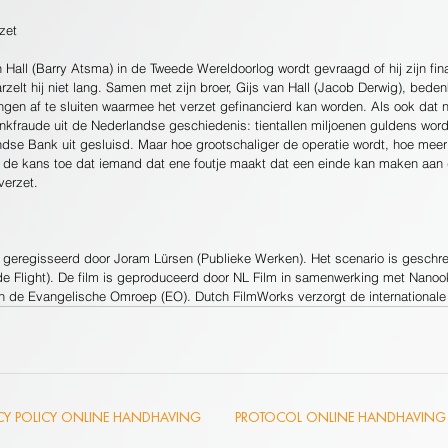
zet
 Hall (Barry Atsma) in de Tweede Wereldoorlog wordt gevraagd of hij zijn fin
arzelt hij niet lang. Samen met zijn broer, Gijs van Hall (Jacob Derwig), bedenk
ingen af te sluiten waarmee het verzet gefinancierd kan worden. Als ook dat
nkfraude uit de Nederlandse geschiedenis: tientallen miljoenen guldens wor
dse Bank uit gesluisd. Maar hoe grootschaliger de operatie wordt, hoe mee
 de kans toe dat iemand dat ene foutje maakt dat een einde kan maken aan 
verzet.
s geregisseerd door Joram Lürsen (Publieke Werken). Het scenario is geschr
ide Flight). De film is geproduceerd door NL Film in samenwerking met Nanoo
n de Evangelische Omroep (EO). Dutch FilmWorks verzorgt de internationale
ACY POLICY ONLINE HANDHAVING
PROTOCOL ONLINE HANDHAVING 