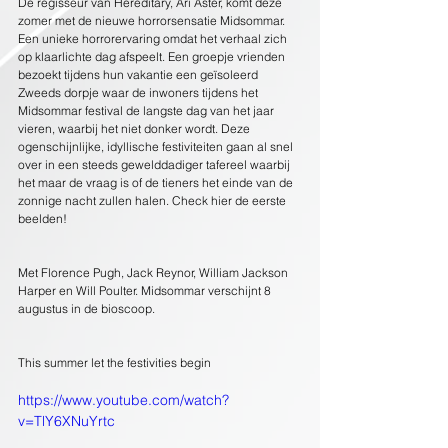
De regisseur van Hereditary, Ari Aster, komt deze 
zomer met de nieuwe horrorsensatie Midsommar. 
Een unieke horrorervaring omdat het verhaal zich 
op klaarlichte dag afspeelt. Een groepje vrienden 
bezoekt tijdens hun vakantie een geïsoleerd 
Zweeds dorpje waar de inwoners tijdens het 
Midsommar festival de langste dag van het jaar 
vieren, waarbij het niet donker wordt. Deze 
ogenschijnlijke, idyllische festiviteiten gaan al snel 
over in een steeds gewelddadiger tafereel waarbij 
het maar de vraag is of de tieners het einde van de 
zonnige nacht zullen halen. Check hier de eerste 
beelden!
Met Florence Pugh, Jack Reynor, William Jackson 
Harper en Will Poulter. Midsommar verschijnt 8 
augustus in de bioscoop.
This summer let the festivities begin
https://www.youtube.com/watch?
v=TlY6XNuYrtc