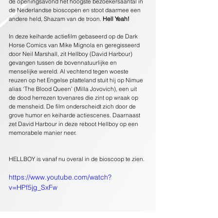
de openingsavond het hoogste bezoekersaantal in 
de Nederlandse bioscopen en stoot daarmee een 
andere held, Shazam van de troon. 
Hell Yeah!
In deze keiharde actiefilm gebaseerd op de Dark 
Horse Comics van Mike Mignola en geregisseerd 
door Neil Marshall, zit Hellboy (David Harbour) 
gevangen tussen de bovennatuurlijke en 
menselijke wereld. Al vechtend tegen woeste 
reuzen op het Engelse platteland stuit hij op Nimue 
alias ‘The Blood Queen’ (Milla Jovovich), een uit 
de dood herrezen tovenares die zint op wraak op 
de mensheid. De film onderscheidt zich door de 
grove humor en keiharde actiescenes. Daarnaast 
zet David Harbour in deze reboot Hellboy op een 
memorabele manier neer.
HELLBOY is vanaf nu overal in de bioscoop te zien.
https://www.youtube.com/watch?
v=HPf5jg_SxFw