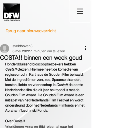
Terug naar nieuwsoverzicht
sveldhoven8
6 mei 2022
1 minuten om te lezen
COSTA!! binnen een week goud
Honderdduizend bioscoopbezoekers hebben 
Costa!!
 Gezien. Hiermee heeft de komedie van 
regisseur John Karthaus de Gouden Film behaald. 
Met de ingrediënten zon, zee, Spaanse stranden, 
feesten, liefde en vriendschap is 
Costa!!
 de eerste 
Nederlandse film die dit jaar bekroond is met de 
Gouden Film Award
. 
De Gouden Film Award is een 
initiatief van het Nederlands Film Festival en wordt 
ondersteund door het Nederlands Filmfonds en het 
Abraham Tuschinski Fonds.
Over Costa!!
Vriendinnen Anna en Bibi reizen af naar het 