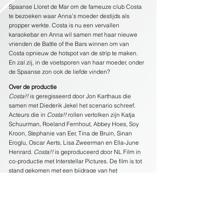
Spaanse Lloret de Mar om de fameuze club Costa 
te bezoeken waar Anna’s moeder destijds als 
propper werkte. Costa is nu een vervallen 
karaokebar en Anna wil samen met haar nieuwe 
vrienden de Battle of the Bars winnen om van 
Costa opnieuw de hotspot van de strip te maken. 
En zal zij, in de voetsporen van haar moeder, onder 
de Spaanse zon ook de liefde vinden?
Over de productie
Costa!!
 is geregisseerd door Jon Karthaus die 
samen met Diederik Jekel het scenario schreef. 
Acteurs die in 
Costa!!
 rollen vertolken zijn Katja 
Schuurman, Roeland Fernhout, Abbey Hoes, Soy 
Kroon, Stephanie van Eer, Tina de Bruin, Sinan 
Eroglu, Oscar Aerts, Lisa Zweerman en Ella-June 
Henrard. 
Costa!!
 is geproduceerd door NL Film in 
co-productie met Interstellar Pictures. De film is tot 
stand gekomen met een bijdrage van het 
Nederlands Filmfonds, Netherlands Film 
Production Incentive en Stichting Abraham 
Tuschinski Fonds. Dutch FilmWorks distribueert 
Costa!!
 in 120 bioscopen.