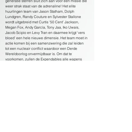
generatie sterren sluit zich aan voor een missie die 
weer strak staat van de adrenaline! Het elite 
huurlingen team van Jason Statham, Dolph 
Lundgren, Randy Couture en Sylvester Stallone 
wordt uitgebreid met Curtis ‘50 Cent’ Jackson, 
Megan Fox, Andy García, Tony Jaa, Iko Uwais, 
Jacob Scipio en Levy Tran en daarmee krijgt ‘vers 
bloed’ een hele nieuwe dimensie. Het team moet in 
actie komen bij een samenzwering die zal leiden 
tot een nucleair conflict waardoor een Derde 
Wereldoorlog onvermijdbaar is. Om dat te 
voorkomen, zullen de Expendables alle wapens 
gebruiken die maar voorhanden zijn.
© 2026
Dutch FilmWorks
PRIVACY POLICY ALGEMEEN
PRIVACY POLICY ONLINE HANDHAVING
PROTOCOL ONLINE HANDHAVING IE
AI - TDM OPT-OUT