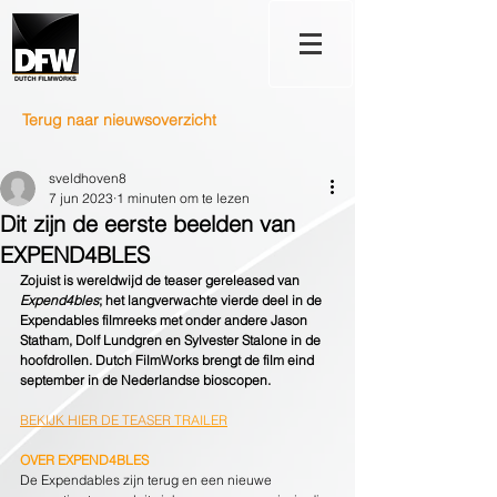
Terug naar nieuwsoverzicht
sveldhoven8
7 jun 2023
1 minuten om te lezen
Dit zijn de eerste beelden van
EXPEND4BLES
Zojuist is wereldwijd de teaser gereleased van 
Expend4bles
; het langverwachte vierde deel in de 
Expendables filmreeks met onder andere Jason 
Statham, Dolf Lundgren en Sylvester Stalone in de 
hoofdrollen. Dutch FilmWorks brengt de film eind 
september in de Nederlandse bioscopen.
BEKIJK HIER DE TEASER 
TRAILER
OVER EXPEND4BLES
De Expendables zijn terug en een nieuwe 