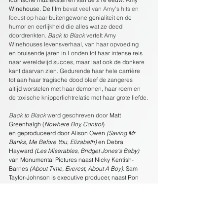
Winehouse. De film 
bevat veel van Amy's hits en 
focust op haar 
buitengewone genialiteit en de 
humor en eerlijkheid die alles wat ze deed 
doordrenkten. 
Back to Black
 vertelt Amy 
Winehouses levensverhaal, van haar opvoeding 
en bruisende jaren in Londen tot haar intense reis 
naar wereldwijd succes, maar laat ook de donkere 
kant daarvan zien. Gedurende haar hele carrière 
tot aan haar tragische dood bleef de zangeres 
altijd worstelen met haar demonen, haar roem en 
de toxische knipperlichtrelatie met haar grote liefde.
Back to Black 
werd geschreven door 
Matt 
Greenhalgh (
Nowhere Boy, Control
) 
en geproduceerd door Alison Owen 
(Saving Mr 
Banks, Me Before You, Elizabeth) 
en
Debra 
Hayward 
(Les Miserables, Bridget Jones's Baby) 
van Monumental Pictures naast Nicky Kentish-
Barnes 
(About Time, Everest, About A Boy).
 Sam 
Taylor-Johnson is executive producer, naast Ron 
Halpern en SVP Global Production's Joe Naftalin 
namens Studio Canal.
OVER AMY WINEHOUSE