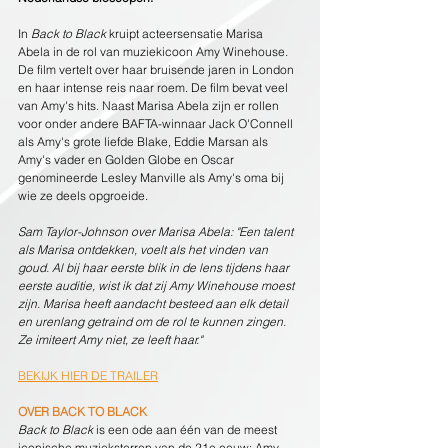
In
 Back to Black
 kruipt acteersensatie Marisa 
Abela in de rol van muziekicoon Amy Winehouse. 
De film vertelt over haar bruisende jaren in London 
en haar intense reis naar roem. De film bevat veel 
van Amy's hits
. N
aast Marisa Abela zijn er rollen 
voor onder andere BAFTA-winnaar Jack O'Connell 
als Amy's grote liefde Blake, Eddie Marsan als 
Amy's vader en Golden Globe en Oscar 
genomineerde Lesley Manville als Amy's oma bij 
wie ze deels opgroeide. 
Sam Taylor-Johnson over Marisa Abela: "Een talent 
als Marisa ontdekken, voelt als het vinden van 
goud. Al bij haar eerste blik in de lens tijdens haar 
eerste auditie, wist ik dat zij Amy Winehouse moest 
zijn. Marisa heeft aandacht besteed aan elk detail 
en urenlang getraind om de rol te kunnen zingen. 
Ze imiteert Amy niet, ze leeft haar."
BEKIJK HIER DE TRAILER
OVER BACK TO BLACK
Back to Black
 is een ode aan één van de meest 
iconische muzieksterren van de 21e eeuw: Amy 