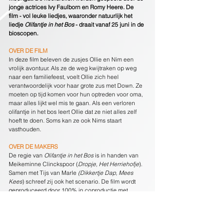
jonge actrices Ivy Faulborn en Romy Heere. De 
film - vol leuke liedjes, waaronder natuurlijk het 
liedje 
Olifantje in het Bos
 - draait vanaf 25 juni in de 
bioscopen.
OVER DE FILM
In deze film beleven de zusjes Ollie en Nim een 
vrolijk avontuur. Als ze de weg kwijtraken op weg 
naar een familiefeest, voelt Ollie zich heel 
verantwoordelijk voor haar grote zus met Down. Ze 
moeten op tijd komen voor hun optreden voor oma, 
maar alles lijkt wel mis te gaan. Als een verloren 
olifantje in het bos leert Ollie dat ze niet alles zelf 
hoeft te doen. Soms kan ze ook Nims staart 
vasthouden.
OVER DE MAKERS
De regie van 
Olifantje in het Bos
 is in handen van 
Meikeminne Clinckspoor (
Dropje, Het Herriehofje
). 
Samen met Tijs van Marle 
(Dikkertje Dap, Mees 
Kees
) schreef zij ook het scenario. De film wordt 
geproduceerd door 100% in coproductie met 
Dingie en met steun van het Filmfonds, de NTR, het 
CoBo Fonds, The Netherlands Film Production 
Incentive en de Belgische Tax Shelter Maatregel. 