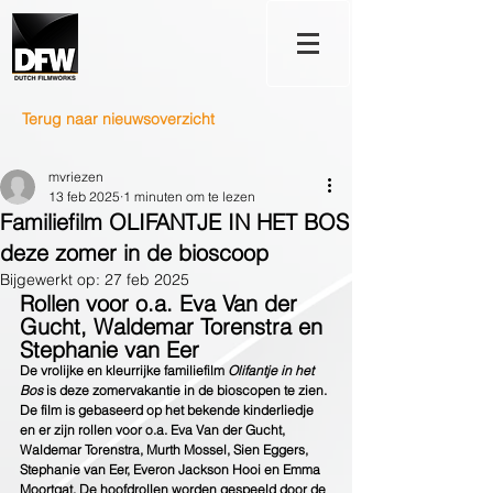
Terug naar nieuwsoverzicht
mvriezen
13 feb 2025
1 minuten om te lezen
Familiefilm OLIFANTJE IN HET BOS
deze zomer in de bioscoop
Bijgewerkt op:
27 feb 2025
Rollen voor o.a. Eva Van der 
Gucht, Waldemar Torenstra en 
Stephanie van Eer
De vrolijke en kleurrijke familiefilm 
Olifantje in het 
Bos
 is deze zomervakantie in de bioscopen te zien. 
De film is gebaseerd op het bekende kinderliedje 
en er zijn rollen voor o.a. Eva Van der Gucht, 
Waldemar Torenstra, Murth Mossel, Sien Eggers, 
Stephanie van Eer, Everon Jackson Hooi en Emma 
Moortgat. De hoofdrollen worden gespeeld door de 