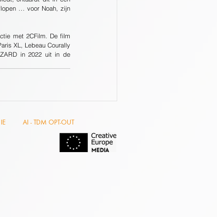
flopen … voor Noah, zijn 
ris XL, Lebeau Courally 
AZARD in 2022 uit in de 
IE
AI - TDM OPT-OUT