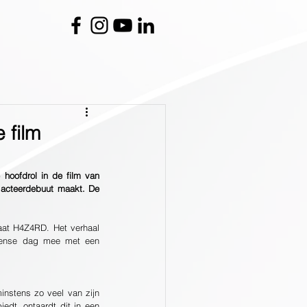
 film
oofdrol in de film van 
 acteerdebuut maakt. De 
at H4Z4RD. Het verhaal 
ntense dag mee met een 
instens zo veel van zijn 
dt, ontaardt dit in een 