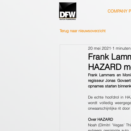
COMPANY P
Terug naar nieuwsoverzicht
20 mei 2021
1 minuten
Frank Lamm
HAZARD met
Frank Lammers en Monic
regisseur Jonas Govaerts
opnames starten binnenk
De echte hoofdrol in H
wordt volledig weergeg
onwaarschijnlijke rit do
Over HAZARD
Noah (Dimitri 'Vegas' Th
extreem gepimpte auto. 