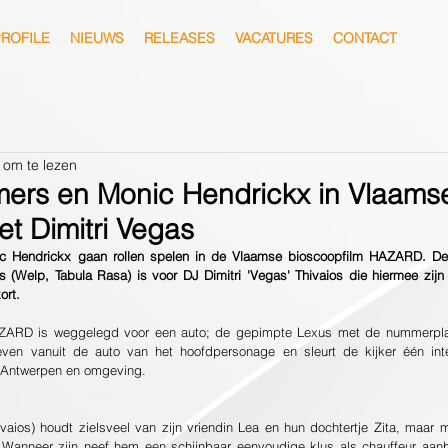
ROFILE
NIEUWS
RELEASES
VACATURES
CONTACT
 om te lezen
ers en Monic Hendrickx in Vlaamse
 Dimitri Vegas
 Hendrickx gaan rollen spelen in de Vlaamse bioscoopfilm HAZARD. De h
 (Welp, Tabula Rasa) is voor DJ Dimitri 'Vegas' Thivaios die hiermee zijn
ort.
AZARD is weggelegd voor een auto; de gepimpte Lexus met de nummerpla
even vanuit de auto van het hoofdpersonage en sleurt de kijker één i
or Antwerpen en omgeving.
ivaios) houdt zielsveel van zijn vriendin Lea en hun dochtertje Zita, maar m
Wanneer zijn neef hem een schijnbaar eenvoudige klus als chauffeur aanbie