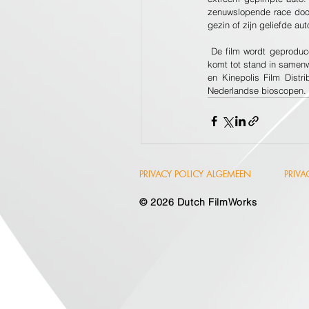
zenuwslopende race door 
gezin of zijn geliefde aut
 De film wordt geproduceerd door Peter De Maegd en Lize Lefaible van Potemkino in een co-productie met 2CFilm. De film 
komt tot stand in samenw
en Kinepolis Film Distr
Nederlandse bioscopen.
PRIVACY POLICY ALGEMEEN
PRIV
© 2026
Dutch FilmWorks