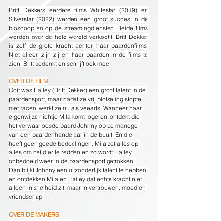
Britt Dekkers eerdere films Whitestar (2019) en 
Silverstar (2022) werden een groot succes in de 
bioscoop en op de streamingdiensten. Beide films 
werden over de hele wereld verkocht. Britt Dekker 
is zelf de grote kracht achter haar paardenfilms. 
Niet alleen zijn zij en haar paarden in de films te 
zien, Britt bedenkt en schrijft ook mee.
OVER DE FILM
Ooit was Hailey (Britt Dekker) een groot talent in de 
paardensport, maar nadat ze vrij plotseling stopte 
met racen, werkt ze nu als veearts. Wanneer haar 
eigenwijze nichtje Mila komt logeren, ontdekt die 
het verwaarloosde paard Johnny op de manege 
van een paardenhandelaar in de buurt. En die 
heeft geen goede bedoelingen. Mila zet alles op 
alles om het dier te redden en zo wordt Hailey 
onbedoeld weer in de paardensport getrokken. 
Dan blijkt Johnny een uitzonderlijk talent te hebben 
en ontdekken Mila en Hailey dat echte kracht niet 
alleen in snelheid zit, maar in vertrouwen, moed en 
vriendschap.
OVER DE MAKERS