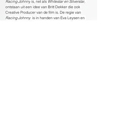
Racing Johnny
 is, net als 
Whitestar en Silverstar
, 
ontstaan uit een idee van Britt Dekker die ook 
Creative Producer van de film is. De regie van 
Racing Johnny 
 is in handen van Eva Leysen en 
het scenario is geschreven door Michiel 
Peereboom. 
Racing Johnny
 wordt geproduceerd 
door Jabadoo Pictures in coproductie met 
Interstellar Pictures en Tom de Mol Productions. De 
productie komt tot stand met bijdragen van de 
Netherlands Film Production Incentive en het 
Abraham Tuschinski Fonds.
© 2026
Dutch FilmWorks
PRIVACY POLICY ALGEMEEN
PRIVACY POLICY ONLINE HANDHAVING
PROTOCOL ONLINE HANDHAVING IE
AI - TDM OPT-OUT