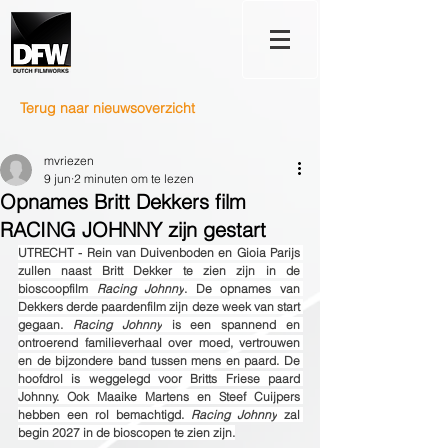
Terug naar nieuwsoverzicht
mvriezen
9 jun
2 minuten om te lezen
Opnames Britt Dekkers film
RACING JOHNNY zijn gestart
UTRECHT - Rein van Duivenboden en Gioia Parijs 
zullen naast Britt Dekker te zien zijn in de 
bioscoopfilm 
Racing Johnny
. De opnames van 
Dekkers derde paardenfilm zijn deze week van start 
gegaan. 
Racing Johnny
 is een spannend en 
ontroerend familieverhaal over moed, vertrouwen 
en de bijzondere band tussen mens en paard. De 
hoofdrol is weggelegd voor Britts Friese paard 
Johnny. Ook Maaike Martens en Steef Cuijpers 
hebben een rol bemachtigd. 
Racing Johnny
 zal 
begin 2027 in de bioscopen te zien zijn.