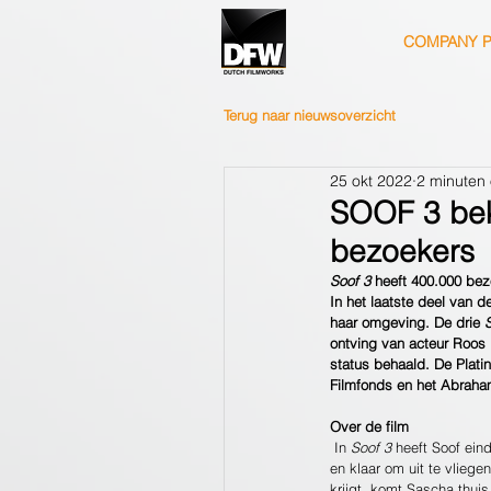
COMPANY P
Terug naar nieuwsoverzicht
25 okt 2022
2 minuten 
SOOF 3 bek
bezoekers
Soof 3
 heeft 400.000 bez
In het laatste deel van d
haar omgeving. De drie 
ontving van acteur Roos 
status behaald. De Platin
Filmfonds en het Abraha
Over de film
 In 
Soof 3
 heeft Soof ein
en klaar om uit te vliege
krijgt, komt Sascha thuis