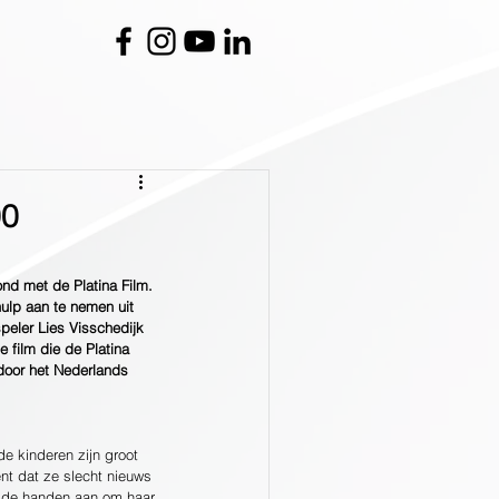
00
nd met de Platina Film. 
 hulp aan te nemen uit 
peler Lies Visschedijk 
e film die de Platina 
 door het Nederlands 
de kinderen zijn groot 
nt dat ze slecht nieuws 
beide handen aan om haar 