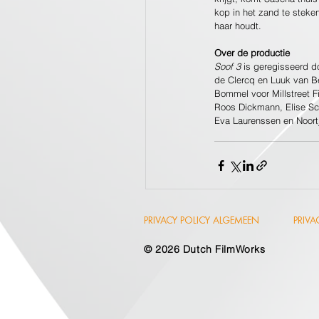
kop in het zand te steken
haar houdt.
Over de productie
Soof 3
 is geregisseerd d
de Clercq en Luuk van B
Bommel voor Millstreet F
Roos Dickmann, Elise Sc
Eva Laurenssen en Noortj
PRIVACY POLICY ALGEMEEN
PRIV
© 2026
Dutch FilmWorks