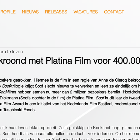
ROFILE
NIEUWS
RELEASES
VACATURES
CONTACT
om te lezen
roond met Platina Film voor 400.0
oekers getrokken. Hiermee is de film in een regie van Anne de Clercq bekroo
e 
Soof
-trilogie krijgt Soof slecht nieuws te verwerken en leert ze eindelijk om
Soof
-films hebben samen nu meer dan 2 miljoen bezoekers bereikt. Hoofdrols
Dickmann (Soofs dochter in de film) de Platina Film. 
Soof
 is dit jaar de tweed
a Film Award is een initiatief van het Nederlands Film Festival, ondersteund
m Tuschinski Fonds. 
delijk haar leven lekker op de rit. Ze is gelukkig, de Kooksoof loopt prima en 
n. Soof houdt als vanouds alle ballen in de lucht, voor iedereen. Op het mome
 en stelt haar verloofde voor. Soof grijpt het huwelijk van haar dochter met 