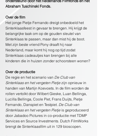
ondersteund door het Nederlands Filmfonds en het 
Abraham Tuschinski Fonds.
Over de film
Het jonge Pietje Fernando dreigt onbedoeld het 
Sinterklaasfeest in gevaar te brengen. Hij krijgt de 
belangrijke taak om op de gouden sleutel van 
Sinterklaas te passen, maar dan mist hij de boot. 
Met zijn beste vriend Pony draaft hij naar 
Nederland, maar komt hij nog op tijd zodat 
Sinterklaas cadeautjes kan brengen bij alle 
kinderen die in huizen zonder schoorsteen wonen?
Over de productie
De regie en het scenario van 
De Club van 
Sinterklaas en het vergeten Pietje 
zijn opnieuw in 
handen van Martijn Koevoets. In de film worden de 
rollen vertolkt door Wilbert Gieske, Luan Bellinga, 
Lucilla Bellinga, Coole Piet, Frans Duijts, Pietje 
Fernando, Danspiet en Testpiet. 
De Club van 
Sinterklaas en het vergeten Pietje 
is geproduceerd 
door Jabadoo Pictures in co-productie met TDMP 
Services en Source Investments. Dutch FilmWorks 
brengt de Sinterklaasfilm uit in 129 bioscopen.