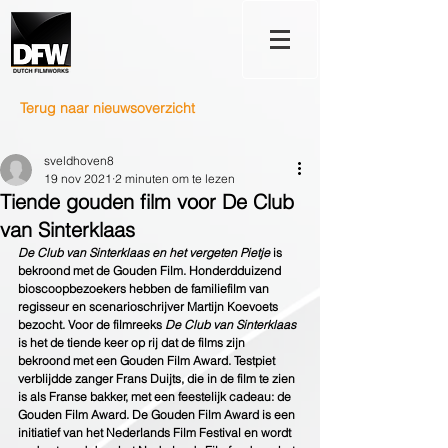
Terug naar nieuwsoverzicht
sveldhoven8
19 nov 2021
2 minuten om te lezen
Tiende gouden film voor De Club
van Sinterklaas
De Club van Sinterklaas en het vergeten Pietje
 is 
bekroond met de Gouden Film. Honderdduizend 
bioscoopbezoekers hebben de familiefilm van 
regisseur en scenarioschrijver Martijn Koevoets 
bezocht. Voor de filmreeks 
De Club van Sinterklaas
is het de tiende keer op rij dat de films zijn 
bekroond met een Gouden Film Award. Testpiet 
verblijdde zanger Frans Duijts, die in de film te zien 
is als Franse bakker, met een feestelijk cadeau: de 
Gouden Film Award. De Gouden Film Award is een 
initiatief van het Nederlands Film Festival en wordt 